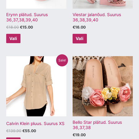
teha
teha
tootelehel.
tootelehel.
Erynn plätud. Suurus
Viestar jalanõud. Suurus
36,37,38,39,40
36,38,39,40
€
18.00
€
15.00
€
16.00
Vali
Vali
Algne
Praegune
Sellel
Sellel
Sale!
hind
hind
tootel
tootel
oli:
on:
€139.90.
€55.00.
on
on
mitu
mitu
varianti.
varianti.
Valikuid
Valikuid
saab
saab
teha
teha
tootelehel.
tootelehel.
Bello Star plätud. Suurus
Calvin Klein pluus. Suurus XS
36,37,38
€
139.90
€
55.00
€
19.00