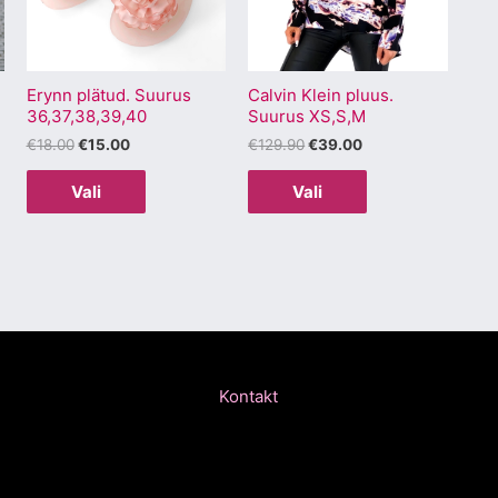
varianti.
varianti.
Valikuid
Valikuid
saab
saab
Erynn plätud. Suurus
Calvin Klein pluus.
teha
teha
36,37,38,39,40
Suurus XS,S,M
.
tootelehel.
tootelehel.
€
18.00
€
15.00
€
129.90
€
39.00
Vali
Vali
Kontakt