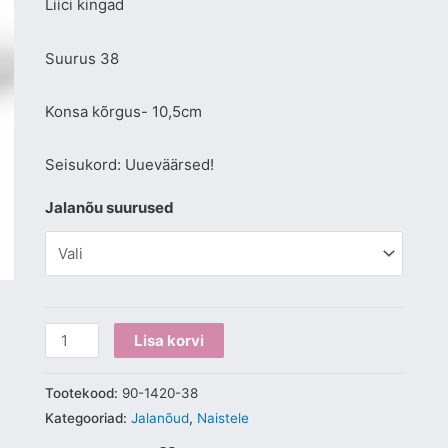
Liici kingad
Suurus 38
Konsa kõrgus- 10,5cm
Seisukord: Uueväärsed!
Jalanõu suurused
Lisa korvi
Tootekood:
90-1420-38
Kategooriad:
Jalanõud
,
Naistele