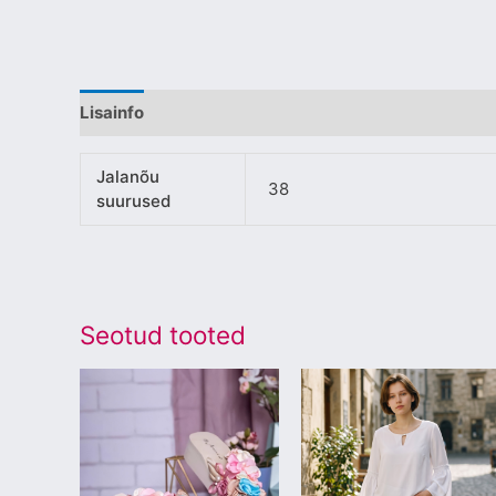
Lisainfo
Jalanõu
38
suurused
Seotud tooted
Sellel
Sellel
tootel
tootel
on
on
mitu
mitu