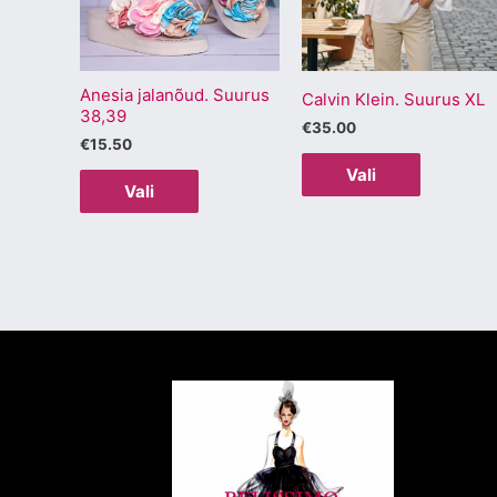
varianti.
varianti.
Valikuid
Valikuid
saab
saab
Anesia jalanõud. Suurus
teha
teha
Calvin Klein. Suurus XL
38,39
tootelehel.
tootelehel
€
35.00
€
15.50
Vali
Vali